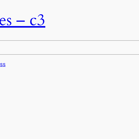
es – c3
ss