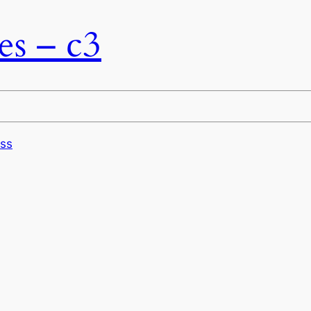
es – c3
ss