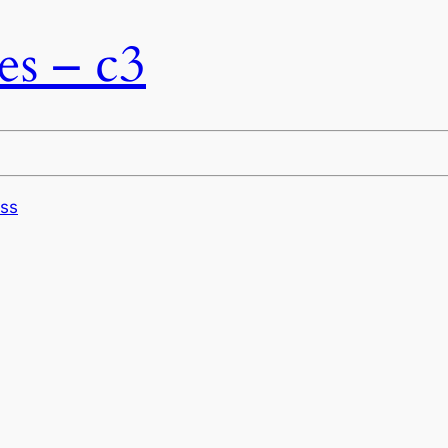
es – c3
ss